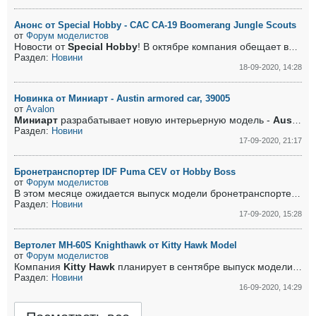
Анонс от Special Hobby - CAC CA-19 Boomerang Jungle Scouts
от
Форум моделистов
Новости от
Special Hobby
! В октябре компания обещает выпустить модель
Раздел:
Новини
18-09-2020, 14:28
Новинка от Миниарт - Austin armored car, 39005
от
Avalon
Миниарт
разрабатывает новую интерьерную модель -
Austin armored car 3rd series
Раздел:
Новини
17-09-2020, 21:17
Бронетранспортер IDF Puma CEV от Hobby Boss
от
Форум моделистов
P
В этом месяце ожидается выпуск модели бронетранспортера
Раздел:
Новини
17-09-2020, 15:28
Вертолет MH-60S Knighthawk от Kitty Hawk Model
от
Форум моделистов
Компания
Kitty Hawk
планирует в сентябре выпуск модели вертолета
Раздел:
Новини
16-09-2020, 14:29