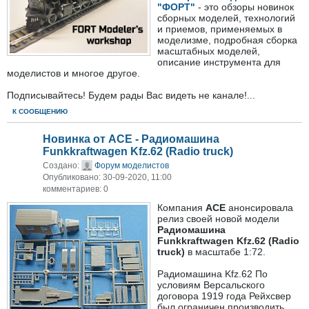
"ФОРТ"
- это обзоры новинок
сборных моделей, технологий
и приемов, применяемых в
моделизме, подробная сборка
масштабных моделей,
описание инструмента для
моделистов и многое другое.
Подписывайтесь! Будем рады Вас видеть не канале!
...
К СООБЩЕНИЮ
Новинка от АСЕ - Радиомашина
Funkkraftwagen Kfz.62 (Radio truck)
Создано:
Форум моделистов
Опубликовано: 30-09-2020, 11:00
комментариев: 0
Компания
ACE
анонсировала
релиз своей новой модели
Радиомашина
Funkkraftwagen Kfz.62 (Radio
truck)
в масштабе 1:72.
Радиомашина Kfz.62 По
условиям Версальского
договора 1919 года Рейхсвер
был ограничен производить