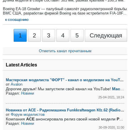
Длина модели в сборе составит 383 мм, размах крыльев - 286,5 мм.
Boeing EA-18 Growler — палубный самолёт радиоэлектронной борьбы
ВМС США, разработан фирмой Boeing на базе истребителя F/A-18F...
К СООБЩЕНИЮ
1
2
3
4
5
Следующая
Отметить канал прочитанным
Latest Articles
Мастерская моделиста "ФОРТ" - канал о моделизме на YouTube
от
Avalon
Дорогие друзья! Мы запустили свой канал на YouTube!
Мастерская моделиста "ФОРТ"
Раздел:
Новини
25-04-2021, 18:24
Новинка от АСЕ - Радиомашина Funkkraftwagen Kfz.62 (Radio truck)
от
Форум моделистов
Компания
ACE
анонсировала релиз своей новой модели
Радиомашина Funkkraftwagen Kfz.62 (Radio truck)
Раздел:
Новини
30-09-2020, 11:00