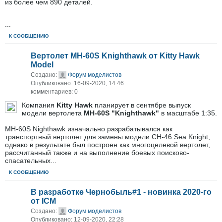
из более чем 890 деталей.
...
К СООБЩЕНИЮ
Вертолет MH-60S Knighthawk от Kitty Hawk
Model
Создано:
Форум моделистов
Опубликовано: 16-09-2020, 14:46
комментариев: 0
Компания
Kitty Hawk
планирует в сентябре выпуск
модели вертолета
MH-60S "Knighthawk"
в масштабе 1:35.
MH-60S Nighthawk изначально разрабатывался как
транспортный вертолет для замены модели CH-46 Sea Knight,
однако в результате был построен как многоцелевой вертолет,
рассчитанный также и на выполнение боевых поисково-
спасательных
...
К СООБЩЕНИЮ
В разработке Чернобыль#1 - новинка 2020-го
от ICM
Создано:
Форум моделистов
Опубликовано: 12-09-2020, 22:28