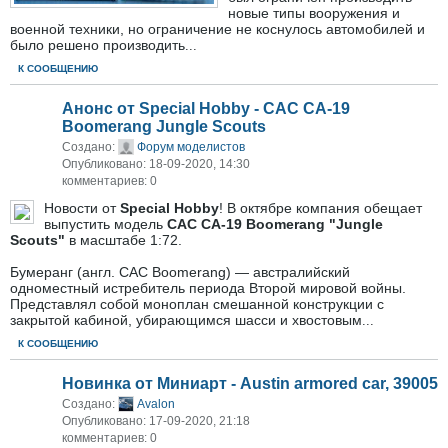
новые типы вооружения и
военной техники, но ограничение не коснулось автомобилей и
было решено производить
...
К СООБЩЕНИЮ
Анонс от Special Hobby - CAC CA-19
Boomerang Jungle Scouts
Создано:
Форум моделистов
Опубликовано: 18-09-2020, 14:30
комментариев: 0
Новости от
Special Hobby
! В октябре компания обещает
выпустить модель
CAC CA-19 Boomerang "Jungle
Scouts"
в масштабе 1:72.
Бумеранг (англ. CAC Boomerang) — австралийский
одноместный истребитель периода Второй мировой войны.
Представлял собой моноплан смешанной конструкции с
закрытой кабиной, убирающимся шасси и хвостовым
...
К СООБЩЕНИЮ
Новинка от Миниарт - Austin armored car, 39005
Создано:
Avalon
Опубликовано: 17-09-2020, 21:18
комментариев: 0