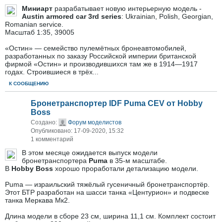
Миниарт
разрабатывает новую интерьерную модель -
Austin armored car 3rd series
: Ukrainian, Polish, Georgian,
Romanian service.
Масштаб 1:35, 39005
«Остин» — семейство пулемётных бронеавтомобилей,
разработанных по заказу Российской империи британской
фирмой «Остин» и производившихся там же в 1914—1917
годах. Строившиеся в трёх
...
К СООБЩЕНИЮ
Бронетранспортер IDF Puma CEV от Hobby
Boss
Создано:
Форум моделистов
Опубликовано: 17-09-2020, 15:32
1 комментарий
В этом месяце ожидается выпуск модели
бронетранспортера
Puma
в 35-м масштабе.
В
Hobby Boss
хорошо проработали детализацию модели.
Puma — израильский тяжёлый гусеничный бронетранспортёр.
Этот БТР разработан на шасси танка «Центурион» и подвеске
танка Меркава Мк2.
Длина модели в сборе 23 см, ширина 11,1 см. Комплект состоит